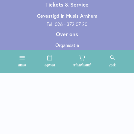
Tickets & Service
Gevestigd in Musis Arnhem
Tel: 026 - 372 07 20
Over ons
Organisatie
Werken bij
Cultuurclub
menu
agenda
winkelmand
zoek
Zakelijk
Technische informatie
Privacy en cookies
Steun ons
Onze zalen
Contact
Geef cultuur cadeau