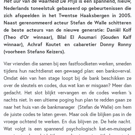
Het uur van de waarheid De Prijs
is een spannend, nieuw,
Nederlands toneelstuk gebaseerd op gebeurtenissen die
zich afspeelden in het Twentse Haaksbergen in 2005.
Naast gerenommeerd acteur Stefan de Walle schitteren
de beste acteurs van de nieuwe generatie: Daniël Kolf
(Theo d’Or winnaar), Bilal El Aoumari (Gouden Kalf
winnaar), Achraf Koutet en cabaretier Donny Ronny
(voorheen Stefano Keizers).
Vier vrienden die samen bij een fastfoodketen werken, smeden
tijdens hun nachtdienst een gewaagd plan: een bankoverval.
Omdat één van hen stage loopt bij de bank beschikken ze
over de sleutels en codes, dus wat kan er misgaan? Meer dan
gedacht. Het slot blijkt vervangen en de codes werken ’s
nachts niet. In een ultieme poging hun plan te redden gaan ze
naar het huis van de bankmanager (Stefan de Walle) om hem
de juiste codes te laten geven. Maar ook die blijken pas in de
vroege ochtend te werken. En dus blijven ze. De hele nacht.
Wat volgt is een spannend psychologisch kat-en-muisspel