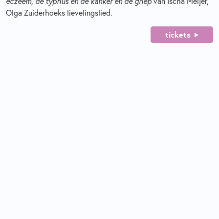
eczeem, de typhus en de kanker en de griep
van Ischa Meijer,
Olga Zuiderhoeks lievelingslied.
tickets