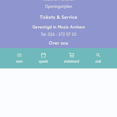
Openingstijden
Tickets & Service
Gevestigd in Musis Arnhem
Tel: 026 - 372 07 20
Over ons
Organisatie
Werken bij
menu
agenda
winkelmand
zoek
Cultuurclub
Zakelijk
Technische informatie
Privacy en cookies
Steun ons
Onze zalen
Contact