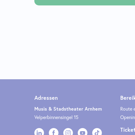
Adressen
Berei
Musis & Stadstheater Arnhem
Route 
Velperbinnensingel 15
Openin
Ticke