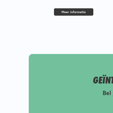
Meer informatie
GEÏN
Bel