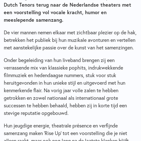
Dutch Tenors terug naar de Nederlandse theaters met
een voorstelling vol vocale kracht, humor en
meeslepende samenzang.
De vier mannen nemen elkaar met zichtbaar plezier op de hak,
betrekken het publiek bij hun muzikale avonturen en vertellen
met aanstekelijke passie over de kunst van het samenzingen.
Onder begeleiding van hun liveband brengen zij een
verrassende mix van klassieke pophits, indrukwekkende
filmmuziek en hedendaagse nummers, stuk voor stuk
heruitgevonden in hun unieke stijl en uitgevoerd met hun
kenmerkende flair. Na vorig jaar volle zalen te hebben
getrokken en zowel nationaal als internationaal grote
successen te hebben behaald, hebben zij in korte tijd een
stevige reputatie opgebouwd.
Hun jeugdige energie, theatrale présence en verfijnde
samenzang maken ‘Rise Up’ tot een voorstelling die je niet
alleen raakt, maar ook nog lang na de laatste klanken blijft