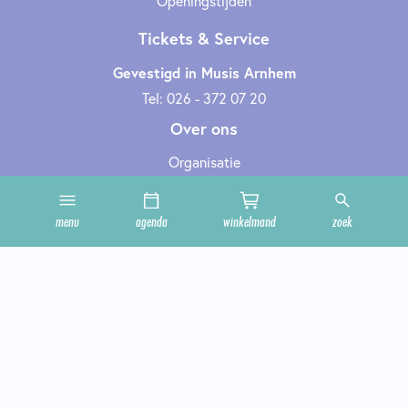
Openingstijden
Tickets & Service
Gevestigd in Musis Arnhem
Tel: 026 - 372 07 20
Over ons
Organisatie
Werken bij
Cultuurclub
menu
agenda
winkelmand
zoek
Zakelijk
Technische informatie
Privacy en cookies
Steun ons
Onze zalen
Contact