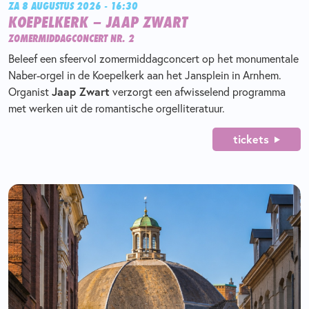
ZA 8 AUGUSTUS 2026 - 16:30
KOEPELKERK – JAAP ZWART
ZOMERMIDDAGCONCERT NR. 2
Beleef een sfeervol zomermiddagconcert op het monumentale
Naber-orgel in de Koepelkerk aan het Jansplein in Arnhem.
Organist
Jaap Zwart
verzorgt een afwisselend programma
met werken uit de romantische orgelliteratuur.
tickets