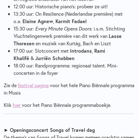
12:00 uur: Historische piano's: probeer ze uit!
13:30 uur:
On Resilience
(Nederlandse première) met
o.a.
Elaine Agnew
,
Karmit Fadael
15:30 uur:
Every Minute Opens Doors
: i.s.m. Stichting
Vluchtelingenwerk première van dit werk van
Lasse
Thoresen
en muziek van Kurtág, Bach en Liszt
17:00 uur: Slotconcert met
Introdans
,
Rami
Khalifé
&
Jurriën Schobben
18:00 uur: Randprogramma: regionaal talent. Mini-
concerten in de foyer
Zie de
festival pagina
voor het hele Piano Biënnale programma
in Musis
Klik
hier
voor het Piano Biënnale programmaboekje.
►
Openingsconcert Songs of Travel dag
De thema’s van Songs of Travel komen meteen prachtig samen