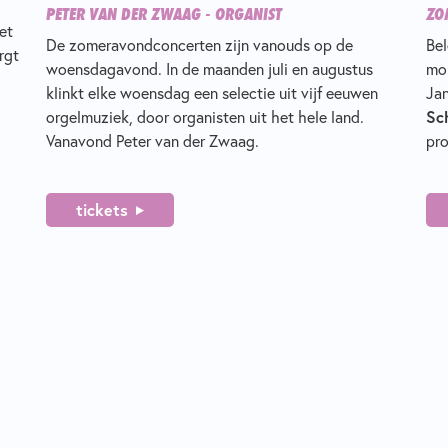
PETER VAN DER ZWAAG - ORGANIST
ZO
et
De zomeravondconcerten zijn vanouds op de
Bel
rgt
woensdagavond. In de maanden juli en augustus
mon
klinkt elke woensdag een selectie uit vijf eeuwen
Jan
orgelmuziek, door organisten uit het hele land.
Sc
Vanavond Peter van der Zwaag.
pro
tickets