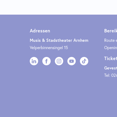
Adressen
Berei
Musis & Stadstheater Arnhem
Route 
Velperbinnensingel 15
Openin
Ticke
Gevest
Tel: 02