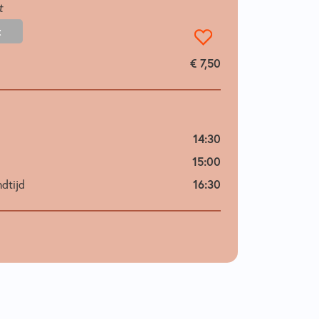
t
t
€ 7,50
14:30
15:00
dtijd
16:30