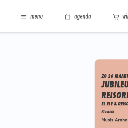
menu
agenda
wi
ZO 26 MAART
JUBILE
REISOR
EL ELE & REI
Klassiek
Musis Arnhe