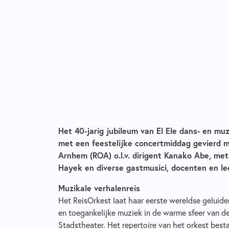
Het 40-jarig jubileum van El Ele dans- en m
met een feestelijke concertmiddag gevierd m
Arnhem (ROA) o.l.v. dirigent Kanako Abe, me
Hayek en diverse gastmusici, docenten en lee
Muzikale verhalenreis
Het ReisOrkest laat haar eerste wereldse geluiden 
en toegankelijke muziek in de warme sfeer van 
Stadstheater. Het repertoire van het orkest best