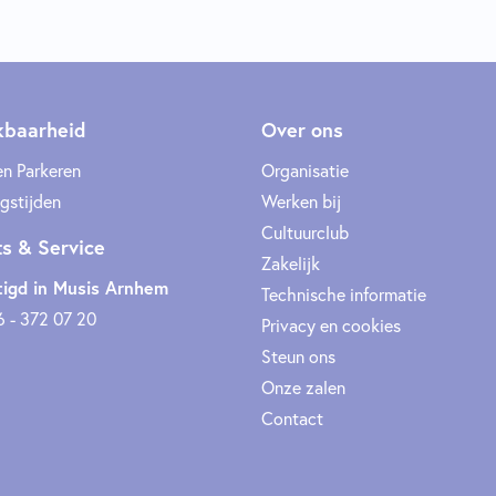
kbaarheid
Over ons
en Parkeren
Organisatie
gstijden
Werken bij
Cultuurclub
ts & Service
Zakelijk
igd in Musis Arnhem
Technische informatie
6 - 372 07 20
Privacy en cookies
Steun ons
Onze zalen
Contact