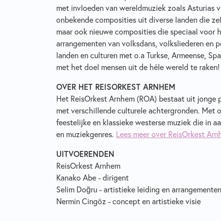
met invloeden van wereldmuziek zoals Asturias v
onbekende composities uit diverse landen die ze
maar ook nieuwe composities die speciaal voor h
arrangementen van volksdans, volksliederen en po
landen en culturen met o.a Turkse, Armeense, Sp
met het doel mensen uit de héle wereld te raken!
OVER HET REISORKEST ARNHEM
Het ReisOrkest Arnhem (ROA) bestaat uit jonge pr
met verschillende culturele achtergronden. Met 
feestelijke en klassieke westerse muziek die in a
en muziekgenres.
Lees meer over ReisOrkest Ar
UITVOERENDEN
ReisOrkest Arnhem
Kanako Abe - dirigent
Selim Doğru - artistieke leiding en arrangemente
Nermin Cingöz - concept en artistieke visie