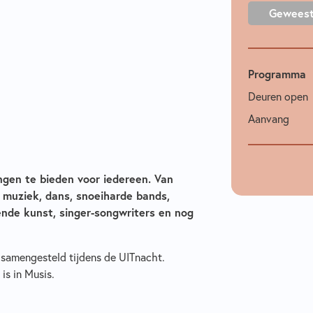
Gewees
Programma
Deuren open
Aanvang
ngen te bieden voor iedereen. Van
 muziek, dans, snoeiharde bands,
ende kunst, singer-songwriters en nog
samengesteld tijdens de UITnacht.
 is in Musis.