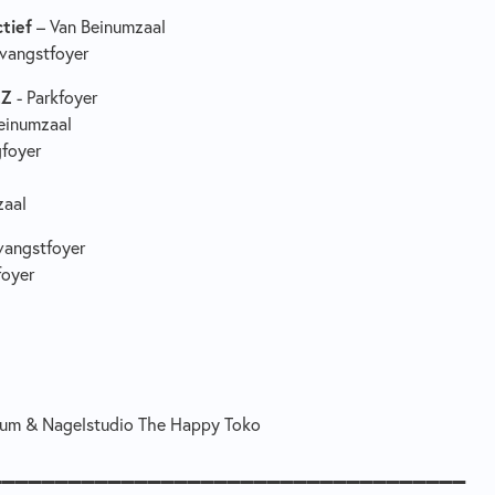
tief
– Van Beinumzaal
vangstfoyer
EZ
- Parkfoyer
einumzaal
foyer
zaal
vangstfoyer
foyer
seum & Nagelstudio The Happy Toko
____________________________________