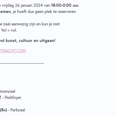
p vrijdag 26 januari 2024 van
18:00-0:00 uu
r.
 nemen
, je hoeft dus geen plek te reserveren
e zaal aanwezig zijn en kun je niet
Vol = vol.
ol kunst, cultuur en uitgaan!
ITNACHT.COM
______________________
inumzaal
Z
- Parkfoyer
(8+)
- Parkzaal