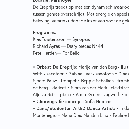
De Ereprijs treedt op met een dynamisch maar o
tussen genres overschrijdt. Met energie en speel
beleving, versterkt door de inzet van voor de g
Programma
Klas Torstensson — Synopsis
Richard Ayres — Diary pieces Nr 44
Pete Harden— For Bello
• Orkest De Ereprijs:
Marije van den Berg - fluit
With - saxofoon • Sabine Laar - saxofoon • Dinek
Sjoerd Pauw - trompet • Beppie Schalken - trom
de Berg - klarinet • Sjors van der Mark - elektris
Aljosja Buijs - piano • André Groen slagwerk • o.
• Choreografie concept:
Sofia Norman
•
Dans/Studenten ArtEZ Dance Artist:
• Tilda
Montenegro • Maria Dias Mandim Lino • Pauline