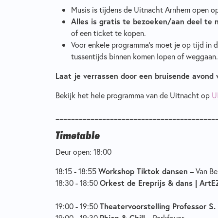
Musis is tijdens de Uitnacht Arnhem open o
Alles is gratis te bezoeken/aan deel te
of een ticket te kopen.
Voor enkele programma's moet je op tijd in d
tussentijds binnen komen lopen of weggaan. 
Laat je verrassen door een bruisende avond v
Bekijk het hele programma van de Uitnacht op
U
_________________________________________
Timetable
Deur open: 18:00
18:15 - 18:55
Workshop Tiktok dansen
– Van Be
18:30 - 18:50
Orkest de Ereprijs & dans | ArtE
19:00 - 19:50
Theatervoorstelling Professor S. 
19:00 - 19:30
Phion & Chill
– Parkfoyer