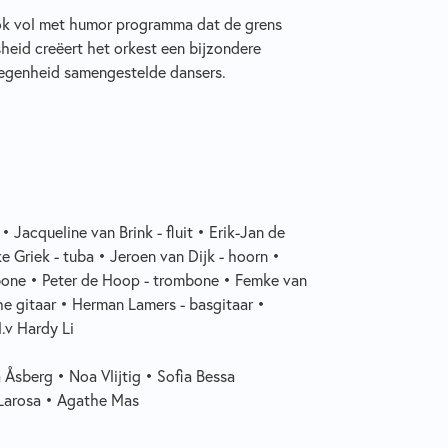
ok vol met humor programma dat de grens
sheid creëert het orkest een bijzondere
elegenheid samengestelde dansers.
 • Jacqueline van Brink - fluit • Erik-Jan de
e Griek - tuba • Jeroen van Dijk - hoorn •
bone • Peter de Hoop - trombone • Femke van
che gitaar • Herman Lamers - basgitaar •
l.v Hardy Li
 Åsberg • Noa Vlijtig • Sofia Bessa
 Larosa • Agathe Mas