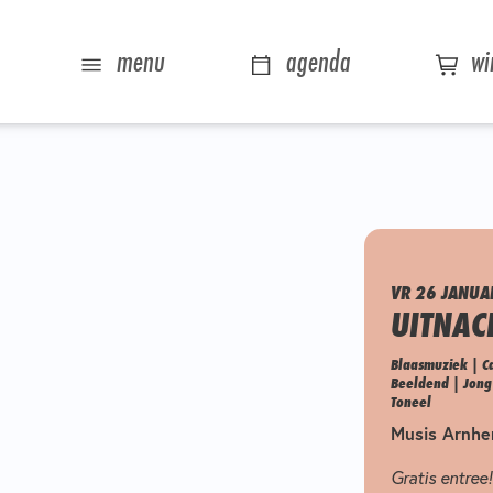
menu
agenda
wi
VR 26 JANUA
UITNAC
Blaasmuziek | Ca
Beeldend | Jong 
Toneel
Musis Arnh
Gratis entree!