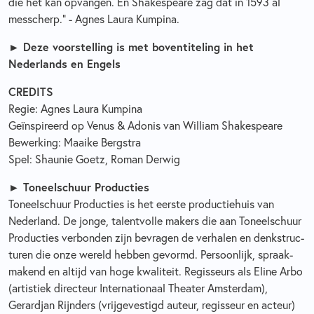
die het kan opvangen. En Shakespeare zag dat in 1593 al
messcherp.” - Agnes Laura Kumpina.
► Deze voorstelling is met boventiteling in het
Nederlands en Engels
CREDITS
Regie: Agnes Laura Kumpina
Geïnspireerd op Venus & Adonis van William Shakespeare
Bewerking: Maaike Bergstra
Spel: Shaunie Goetz, Roman Derwig
► Toneel­schuur Producties
Toneel­schuur Producties is het eerste produc­tie­huis van
Nederland. De jonge, talentvolle makers die aan Toneel­schuur
Producties verbonden zijn bevragen de verhalen en denk­struc­
turen die onze wereld hebben gevormd. Persoonlijk, spraak­
ma­kend en altijd van hoge kwaliteit. Regisseurs als Eline Arbo
(artistiek directeur Inter­na­ti­o­naal Theater Amsterdam),
Gerardjan Rijnders (vrijgevestigd auteur, regisseur en acteur)