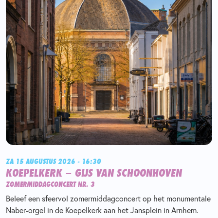
ZA 15 AUGUSTUS 2026 - 16:30
KOEPELKERK – GIJS VAN SCHOONHOVEN
ZOMERMIDDAGCONCERT NR. 3
Beleef een sfeervol zomermiddagconcert op het monumentale
Naber-orgel in de Koepelkerk aan het Jansplein in Arnhem.