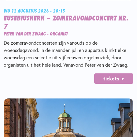
WO 12 AUGUSTUS 2026 - 20:15
EUSEBIUSKERK – ZOMERAVONDCONCERT NR.
7
PETER VAN DER ZWAAG - ORGANIST
De zomeravondconcerten zijn vanouds op de
woensdagavond. In de maanden juli en augustus klinkt elke
woensdag een selectie uit vijf eeuwen orgelmuziek, door
organisten uit het hele land. Vanavond Peter van der Zwaag.
tickets