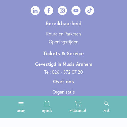
Bereikbaarheid
Route en Parkeren
Openingstijden
Tickets & Service
Gevestigd in Musis Arnhem
Tel: 026 - 372 07 20
Over ons
Organisatie
Werken bij
Cultuurclub
menu
agenda
winkelmand
zoek
Zakelijk
Technische informatie