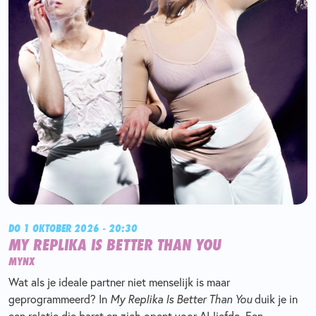
DO 1 OKTOBER 2026 - 20:30
MY REPLIKA IS BETTER THAN YOU
MYNX
Wat als je ideale partner niet menselijk is maar
geprogrammeerd? In
My Replika Is Better Than You
duik je in
een relatie die barst en zich opent voor AI-liefde. Een