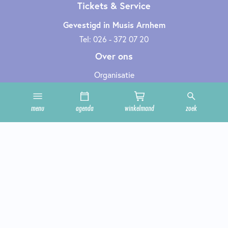
Tickets & Service
Gevestigd in Musis Arnhem
Tel: 026 - 372 07 20
Over ons
Organisatie
Werken bij
Cultuurclub
menu
agenda
winkelmand
zoek
Zakelijk
Technische informatie
Privacy en cookies
Steun ons
Onze zalen
Contact
Geef cultuur cadeau