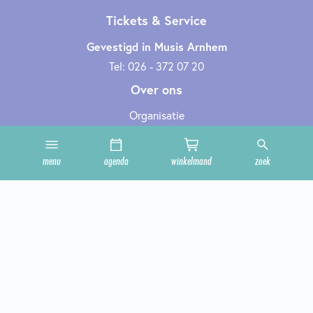
Tickets & Service
Gevestigd in Musis Arnhem
Tel: 026 - 372 07 20
Over ons
Organisatie
Werken bij
Cultuurclub
menu
agenda
winkelmand
zoek
Zakelijk
Technische informatie
Privacy en cookies
Steun ons
Onze zalen
Contact
Geef cultuur cadeau