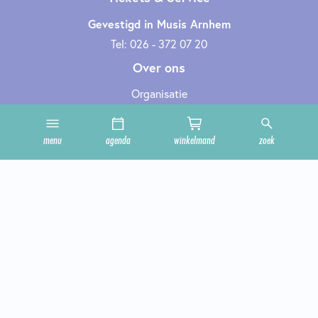
Gevestigd in Musis Arnhem
Tel: 026 - 372 07 20
Over ons
Organisatie
Werken bij
Cultuurclub
menu
agenda
winkelmand
zoek
Zakelijk
Technische informatie
Privacy en cookies
Steun ons
Onze zalen
Contact
Geef cultuur cadeau
Cadeaubon bestellen