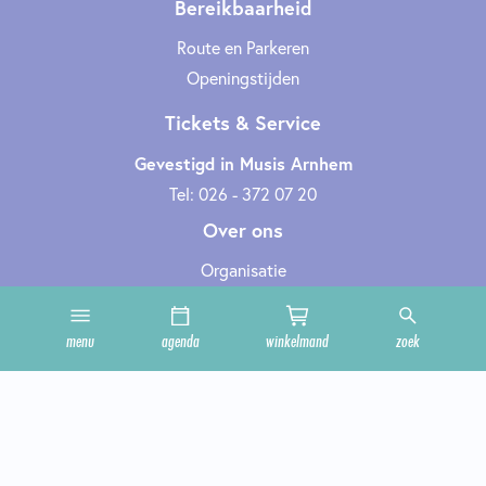
Bereikbaarheid
Route en Parkeren
Openingstijden
Tickets & Service
Gevestigd in Musis Arnhem
Tel: 026 - 372 07 20
Over ons
Organisatie
Werken bij
Cultuurclub
menu
agenda
winkelmand
zoek
Zakelijk
Technische informatie
Privacy en cookies
Steun ons
Onze zalen