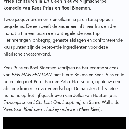
Vries schitteren in
LIFT,
een nieuwe vlijmscherpe
komedie van Kees Prins en Roel Bloemen.
Twee jeugdvriendinnen zien elkaar na jaren terug op een
begrafenis. De een geeft de ander een lift naar huis en die
mondt uit in een bizarre en ontregelende roadtrip.
Herinneringen, onbegrip, gemiste afslagen en confronterende
kruispunten zijn de beproefde ingrediënten voor deze
hilarische theateravond.
Kees Prins en Roel Bloemen schrijven na het enorme succes
van
EEN MAN EEN MAN
,
met Pierre Bokma en Kees Prins en in
herneming met Peter Blok en Peter Heerschop, opnieuw een
absurde komedie over vriendschap. De aanstekelijk vileine
humor is op het lijf geschreven van Jelka van Houten (o.a.
Tropenjaren
en
LOL: Last One Laughing
) en Sanne Wallis de
Vries (o.a.
Koefnoen, Hockeyvaders
en
Mees Kees
).