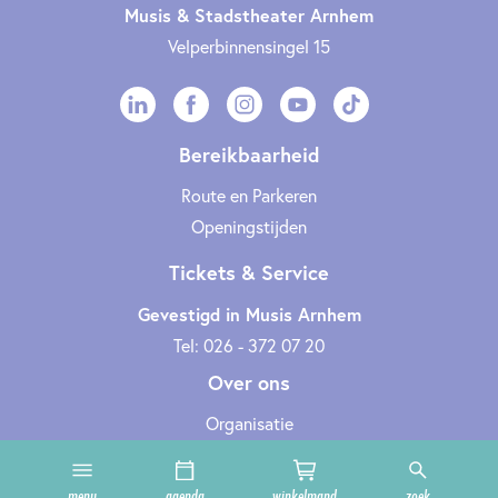
Musis & Stadstheater Arnhem
Velperbinnensingel 15
Bereikbaarheid
Route en Parkeren
Openingstijden
Tickets & Service
Gevestigd in Musis Arnhem
Tel: 026 - 372 07 20
Over ons
Organisatie
Werken bij
Cultuurclub
menu
agenda
winkelmand
zoek