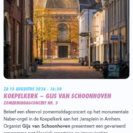
ZA 15 AUGUSTUS 2026 - 16:30
KOEPELKERK – GIJS VAN SCHOONHOVEN
ZOMERMIDDAGCONCERT NR. 3
Beleef een sfeervol zomermiddagconcert op het monumentale
Naber-orgel in de Koepelkerk aan het Jansplein in Arnhem.
Organist
Gijs van Schoonhoven
presenteert een gevarieerd
programma met klassiek repertoire en improvisaties.