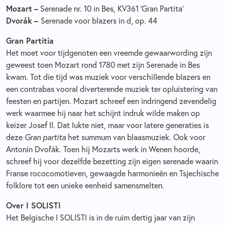
Mozart
–
Serenade nr. 10 in Bes, KV361 ‘Gran Partita’
Dvorák
–
Serenade voor blazers in d, op. 44
Gran Partitia
Het moet voor tijdgenoten een vreemde gewaarwording zijn
geweest toen Mozart rond 1780 met zijn Serenade in Bes
kwam. Tot die tijd was muziek voor verschillende blazers en
een contrabas vooral diverterende muziek ter opluistering van
feesten en partijen. Mozart schreef een indringend zevendelig
werk waarmee hij naar het schijnt indruk wilde maken op
keizer Josef II. Dat lukte niet, maar voor latere generaties is
deze
Gran partita
het summum van blaasmuziek. Ook voor
Antonin Dvořák. Toen hij Mozarts werk in Wenen hoorde,
schreef hij voor dezelfde bezetting zijn eigen serenade waarin
Franse rococomotieven, gewaagde harmonieën en Tsjechische
folklore tot een unieke eenheid samensmelten.
Over I SOLISTI
Het Belgische I SOLISTI is in de ruim dertig jaar van zijn