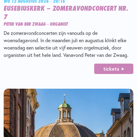
WO 12 AUGUSTUS 2026 - 20:15
EUSEBIUSKERK – ZOMERAVONDCONCERT NR.
7
PETER VAN DER ZWAAG - ORGANIST
De zomeravondconcerten zijn vanouds op de
woensdagavond. In de maanden juli en augustus klinkt elke
woensdag een selectie uit vijf eeuwen orgelmuziek, door
organisten uit het hele land. Vanavond Peter van der Zwaag.
tickets