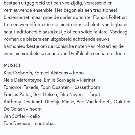
bestaan uitgegroeid tot een veelzijdig, verrassend en
vernieuwende ensemble. Het begon als een traditioneel
blazersoctet, maar groeide onder oprichter Francis Pollet uit
tot een wereldformatie die moeiteloos schakelt van bigband
naar traditioneel blaasorkestje of een wilde fanfare. Vandaag
vormen de blazers een uitgebreid achttiende eeuws
harmonieorkestje om de iconische noten van Mozart en de
even memorabele serenade van Dvořák alle eer aan te doen.
MUSICI
Karel Schoofs, Korneel Alsteens – hobo
Nele Delafonteyne, Emile Souvagie – klarinet
Tomonori Takeda, Toon Quanten – bassethoorn
Francis Pollet, Bert Helsen, Filip Neyens – fagot
Anthony Devriendt, Diechje Minne, Bert Vanderhoeft, Quinten
De Gelaen – hoorn
Jan Sciffer – cello
Tom Devaere – contrabas