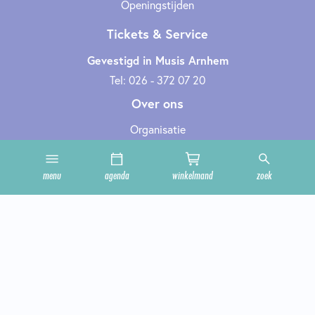
Openingstijden
Tickets & Service
Gevestigd in Musis Arnhem
Tel: 026 - 372 07 20
Over ons
Organisatie
Werken bij
Cultuurclub
menu
agenda
winkelmand
zoek
Zakelijk
Technische informatie
Privacy en cookies
Steun ons
Onze zalen
Contact