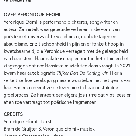
verbreken zal.
OVER VERONIQUE EFOMI
Veronique Efomi is performend dichteres, songwriter en
auteur. Ze vertelt waargebeurde verhalen in de vorm van
poëzie met onverwachte wendingen, dubbele lagen en
absurdisme. Er zit schoonheid in pijn en er fonkelt hoop in
kwetsbaarheid, die Veronique verzegelt met de gelaagdheid
van haar stem. Haar nalatenschap echoot in het ritme en het
zingzeggen dat neoklassieke muziek ten dans vraagt. In 2021
kwam haar autobiografie
‘Rijker Dan De Koning’ uit
. Hierin
vertelt ze hoe ze als jong meisje worstelde met het gemis van
haar vader en neemt ze de lezer mee in haar onstuimige
groeiproces. Ze hanteert een eigentijds ritme dat vlot leest en
af en toe vertraagt tot poëtische fragmenten.
CREDITS
Veronique Efomi - tekst
Bram de Gruijter & Veronique Efomi - muziek