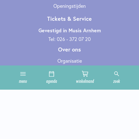
Openingstijden
Tickets & Service
Gevestigd in Musis Arnhem
Tel: 026 - 372 07 20
Over ons
Organisatie
Werken bij
Cultuurclub
menu
agenda
winkelmand
zoek
Zakelijk
Technische informatie
Privacy en cookies
Steun ons
Onze zalen
Contact