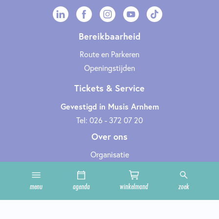
Bereikbaarheid
Route en Parkeren
Openingstijden
Tickets & Service
Gevestigd in Musis Arnhem
Tel: 026 - 372 07 20
Over ons
Organisatie
Werken bij
Cultuurclub
menu
agenda
winkelmand
zoek
Zakelijk
Technische informatie