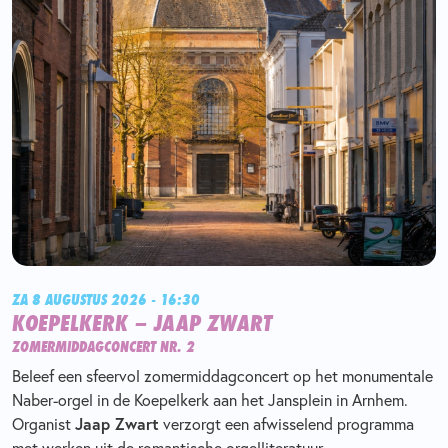
ZA 8 AUGUSTUS 2026 - 16:30
KOEPELKERK – JAAP ZWART
ZOMERMIDDAGCONCERT NR. 2
Beleef een sfeervol zomermiddagconcert op het monumentale
Naber-orgel in de Koepelkerk aan het Jansplein in Arnhem.
Jaap Zwart
Organist
verzorgt een afwisselend programma