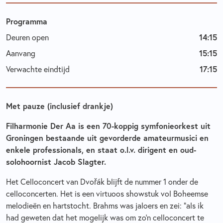
Programma
14:15
Deuren open
15:15
Aanvang
17:15
Verwachte eindtijd
Met pauze (inclusief drankje)
Filharmonie Der Aa
is een 70-koppig symfonieorkest uit
Groningen bestaande uit gevorderde amateurmusici en
enkele professionals, en staat o.l.v.
dirigent en oud-
solohoornist Jacob Slagter.
Het Celloconcert van
Dvořák
blijft de nummer 1 onder de
celloconcerten. Het is een virtuoos showstuk vol Boheemse
melodieën en hartstocht. Brahms was jaloers en zei: “als ik
had geweten dat het mogelijk was om zo’n celloconcert te