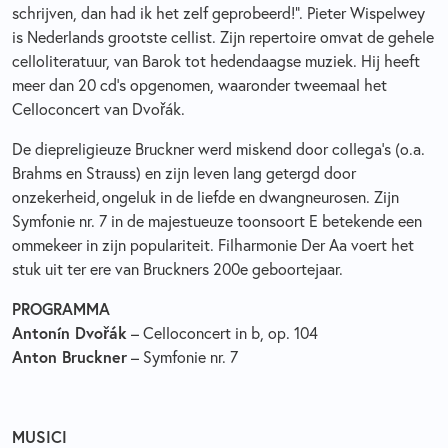
schrijven, dan had ik het zelf geprobeerd!”. Pieter Wispelwey
is Nederlands grootste cellist. Zijn repertoire omvat de gehele
celloliteratuur, van Barok tot hedendaagse muziek. Hij heeft
meer dan 20 cd’s opgenomen, waaronder tweemaal het
Celloconcert van Dvořák.
De diepreligieuze Bruckner werd miskend door collega's (o.a.
Brahms en Strauss) en zijn leven lang getergd door
onzekerheid, ongeluk in de liefde en dwangneurosen. Zijn
Symfonie nr. 7 in de majestueuze toonsoort E betekende een
ommekeer in zijn populariteit. Filharmonie Der Aa voert het
stuk uit ter ere van Bruckners 200e geboortejaar.
PROGRAMMA
Antonín Dvořák
– Celloconcert in b, op. 104
Anton Bruckner
– Symfonie nr. 7
MUSICI