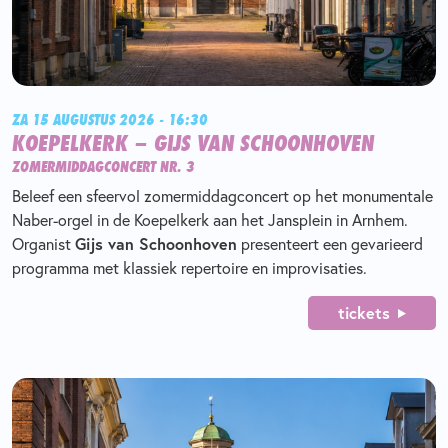
ZA 15 AUGUSTUS 2026 - 16:30
KOEPELKERK – GIJS VAN SCHOONHOVEN
ZOMERMIDDAGCONCERT NR. 3
Beleef een sfeervol zomermiddagconcert op het monumentale
Naber-orgel in de Koepelkerk aan het Jansplein in Arnhem.
Gijs van Schoonhoven
Organist
presenteert een gevarieerd
programma met klassiek repertoire en improvisaties.
tickets