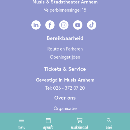
Musis & Stadstheater Arnhem
Velperbinnensingel 15
Bereikbaarheid
Route en Parkeren
Openingstijden
Tickets & Service
Gevestigd in Musis Arnhem
Tel: 026 - 372 07 20
Over ons
Organisatie
Werken bij
Cultuurclub
menu
agenda
winkelmand
zoek