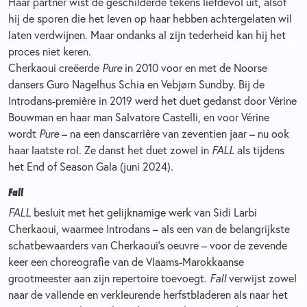
Haar partner wist de geschilderde tekens liefdevol uit, alsof
hij de sporen die het leven op haar hebben achtergelaten wil
laten verdwijnen. Maar ondanks al zijn tederheid kan hij het
proces niet keren.
Cherkaoui creëerde
Pure
in 2010 voor en met de Noorse
dansers Guro Nagelhus Schia en Vebjørn Sundby. Bij de
Introdans-première in 2019 werd het duet gedanst door Vérine
Bouwman en haar man Salvatore Castelli, en voor Vérine
wordt
Pure
– na een danscarrière van zeventien jaar – nu ook
haar laatste rol. Ze danst het duet zowel in
FALL
als tijdens
het End of Season Gala (juni 2024).
Fall
FALL
besluit met het gelijknamige werk van Sidi Larbi
Cherkaoui, waarmee Introdans – als een van de belangrijkste
schatbewaarders van Cherkaoui’s oeuvre – voor de zevende
keer een choreografie van de Vlaams-Marokkaanse
grootmeester aan zijn repertoire toevoegt.
Fall
verwijst zowel
naar de vallende en verkleurende herfstbladeren als naar het