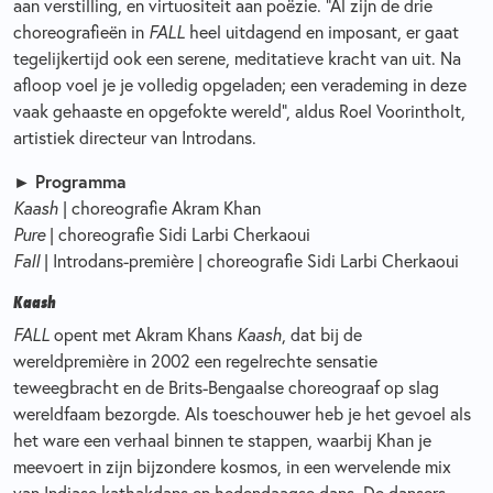
aan verstilling, en virtuositeit aan poëzie. “Al zijn de drie
choreografieën in
FALL
heel uitdagend en imposant, er gaat
tegelijkertijd ook een serene, meditatieve kracht van uit. Na
afloop voel je je volledig opgeladen; een verademing in deze
vaak gehaaste en opgefokte wereld”, aldus Roel Voorintholt,
artistiek directeur van Introdans.
►
Programma
Kaash
| choreografie Akram Khan
Pure
| choreografie Sidi Larbi Cherkaoui
Fall
| Introdans-première | choreografie Sidi Larbi Cherkaoui
Kaash
FALL
opent met Akram Khans
Kaash
, dat bij de
wereldpremière in 2002 een regelrechte sensatie
teweegbracht en de Brits-Bengaalse choreograaf op slag
wereldfaam bezorgde. Als toeschouwer heb je het gevoel als
het ware een verhaal binnen te stappen, waarbij Khan je
meevoert in zijn bijzondere kosmos, in een wervelende mix
van Indiase kathakdans en hedendaagse dans. De dansers