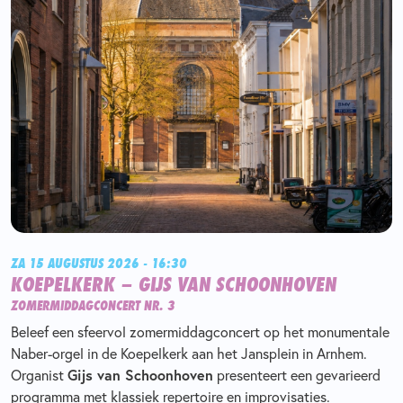
ZA 15 AUGUSTUS 2026 - 16:30
KOEPELKERK – GIJS VAN SCHOONHOVEN
ZOMERMIDDAGCONCERT NR. 3
Beleef een sfeervol zomermiddagconcert op het monumentale
Naber-orgel in de Koepelkerk aan het Jansplein in Arnhem.
Organist
Gijs van Schoonhoven
presenteert een gevarieerd
programma met klassiek repertoire en improvisaties.