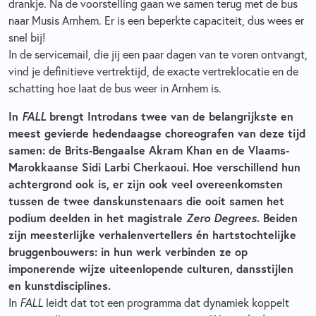
drankje. Na de voorstelling gaan we samen terug met de bus
naar Musis Arnhem. Er is een beperkte capaciteit, dus wees er
snel bij!
In de servicemail, die jij een paar dagen van te voren ontvangt,
vind je definitieve vertrektijd, de exacte vertreklocatie en de
schatting hoe laat de bus weer in Arnhem is.
In
FALL
brengt Introdans twee van de belangrijkste en
meest gevierde hedendaagse choreografen van deze tijd
samen: de Brits-Bengaalse Akram Khan en de Vlaams-
Marokkaanse Sidi Larbi Cherkaoui. Hoe verschillend hun
achtergrond ook is, er zijn ook veel overeenkomsten
tussen de twee danskunstenaars die ooit samen het
podium deelden in het magistrale
Zero Degrees
. Beiden
zijn meesterlijke verhalenvertellers én hartstochtelijke
bruggenbouwers: in hun werk verbinden ze op
imponerende wijze uiteenlopende culturen, dansstijlen
en kunstdisciplines.
In
FALL
leidt dat tot een programma dat dynamiek koppelt