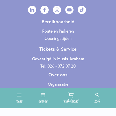
Bereikbaarheid
Route en Parkeren
Openingstijden
Tickets & Service
Gevestigd in Musis Arnhem
Tel: 026 - 372 07 20
Over ons
Organisatie
Werken bij
Cultuurclub
menu
agenda
winkelmand
zoek
Zakelijk
Technische informatie