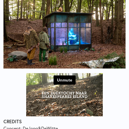
CREDITS
Concept: DeJong&DeWitte