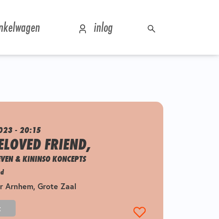
nkelwagen
inlog
023 - 20:15
ELOVED FRIEND,
EVEN & KININSO KONCEPTS
nd
r Arnhem, Grote Zaal
t