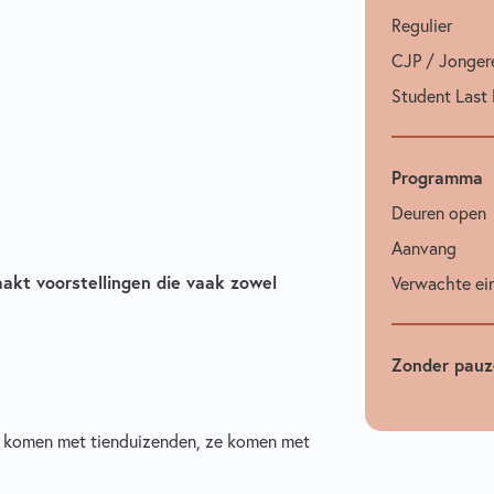
Regulier
CJP / Jongere
Student Last
Programma
Deuren open
Aanvang
kt voorstellingen die vaak zowel
Verwachte ein
Zonder pauze
ze komen met tienduizenden, ze komen met