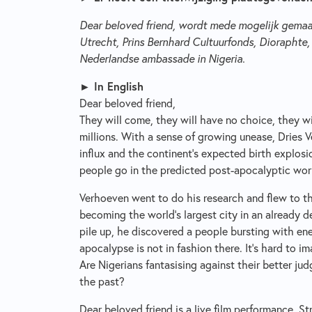
Dear beloved friend, wordt mede mogelijk gema
Utrecht, Prins Bernhard Cultuurfonds, Dioraphte,
Nederlandse ambassade in Nigeria.
► In English
Dear beloved friend,
They will come, they will have no choice, they wil
millions.
With a sense of growing unease, Dries V
influx and the continent's expected birth explos
people go in the predicted post-apocalyptic wor
Verhoeven went to do his research and flew to th
becoming the world’s largest city in an already 
pile up, he discovered a people bursting with ene
apocalypse is not in fashion there. It’s hard to i
Are Nigerians fantasising against their better j
the past?
Dear beloved friend
is a live film performance. S