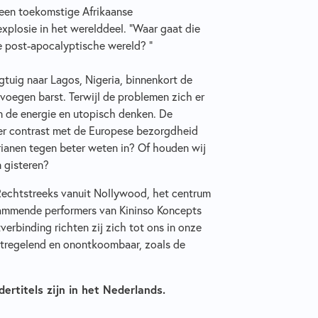
een toekomstige Afrikaanse
plosie in het werelddeel. "Waar gaat die
e post-apocalyptische wereld? "
tuig naar Lagos, Nigeria, binnenkort de
r voegen barst. Terwijl de problemen zich er
an de energie en utopisch denken. De
oter contrast met de Europese bezorgdheid
rianen tegen beter weten in? Of houden wij
n gisteren?
. Rechtstreeks vanuit Nollywood, het centrum
vlammende performers van Kininso Koncepts
erbinding richten zij zich tot ons in onze
tregelend en onontkoombaar, zoals de
dertitels zijn in het Nederlands.