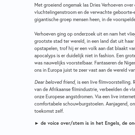
Met groeiend ongemak las Dries Verhoeven over 
vluchtelingenstroom en de verwachte geboorte-ex
gigantische groep mensen heen, in de voorspeld
Verhoeven ging op onderzoek uit en nam het vlieg
grootste stad ter wereld, in een land dat uit haa
opstapelen, trof hij er een volk aan dat blaakt v
apocalyps is er duidelijk niet in fashion. Een gr
was nauwelijks voorstelbaar. Fantaseren de Nige
ons in Europa juist te zeer vast aan de wereld va
Dear beloved friend,
is een live filmvoorstelling
van de Afrikaanse filmindustrie, verbeelden de 
onze Europese angstdromen. Via een live internetv
comfortabele schouwburgstoelen. Aanjagend, on
toekomst zelf.
►
de voice over/stem is in het Engels, de on