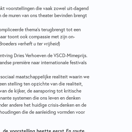
kt voorstellingen die vaak zowel uit-dagend
ten de muren van ons theater bevinden brengt
ecompliceerde thema's terugbrengt tot een
maar toont ook compassie met zijn on-
Broeders verheft u ter vrijheid
)
ntving Dries Verhoeven de VSCD-Mimeprijs.
ndse première naar internationale festivals
sociaal maatschappelijke realiteit waarin we
n stelling ten opzichte van die realiteit,
an de kijker, de aansporing tot kritische
ominante systemen die ons leven en denken
nder andere het huidige crisis-denken en de
erhoudingen die de aanleiding vormden voor
, de voorstelling heette eerst
En route.