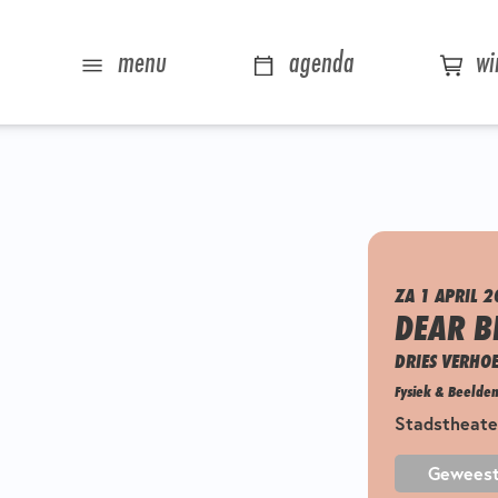
menu
agenda
wi
ZA 1 APRIL 2
DEAR B
DRIES VERHO
Fysiek & Beelde
Stadstheate
Gewees