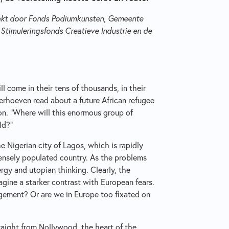
akt door Fonds Podiumkunsten, Gemeente
 Stimuleringsfonds Creatieve Industrie en de
l come in their tens of thousands, in their
erhoeven read about a future African refugee
ion. “Where will this enormous group of
ld?”
e Nigerian city of Lagos, which is rapidly
densely populated country. As the problems
rgy and utopian thinking. Clearly, the
magine a starker contrast with European fears.
udgement? Or are we in Europe too fixated on
traight from Nollywood, the heart of the