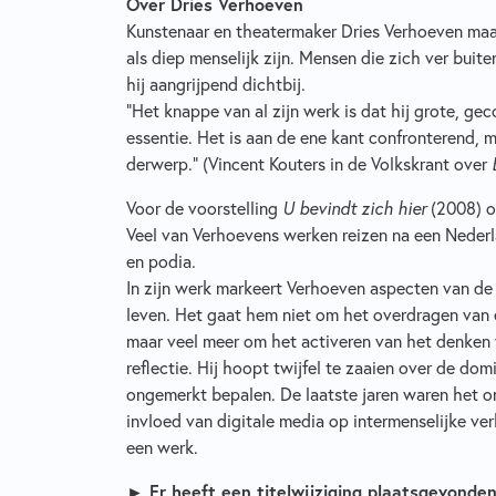
Over Dries Verhoeven
Kunstenaar en theatermaker Dries Verhoeven maa
als diep menselijk zijn. Mensen die zich ver bui
hij aangrijpend dichtbij.
"Het knappe van al zijn werk is dat hij grote, g
essentie. Het is aan de ene kant confronterend, 
derwerp.” (Vincent Kouters in de Volkskrant over
Voor de voorstelling
U bevindt zich hier
(2008) o
Veel van Verhoevens werken reizen na een Nederla
en podia.
In zijn werk markeert Verhoeven aspecten van de 
leven. Het gaat hem niet om het overdragen van ee
maar veel meer om het activeren van het denken v
reflectie. Hij hoopt twijfel te zaaien over de d
ongemerkt bepalen. De laatste jaren waren het o
invloed van digitale media op intermenselijke v
een werk.
► Er heeft een titelwijziging plaatsgevonden