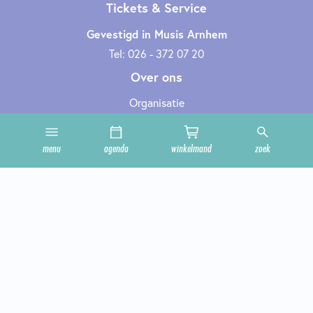
Tickets & Service
Gevestigd in Musis Arnhem
Tel: 026 - 372 07 20
Over ons
Organisatie
Werken bij
Cultuurclub
menu
agenda
winkelmand
zoek
Zakelijk
Technische informatie
Privacy en cookies
Steun ons
Onze zalen
Contact
Geef cultuur cadeau