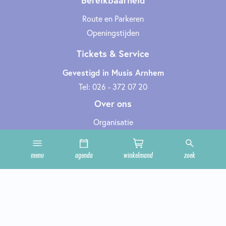
Bereikbaarheid
Route en Parkeren
Openingstijden
Tickets & Service
Gevestigd in Musis Arnhem
Tel: 026 - 372 07 20
Over ons
Organisatie
Werken bij
Cultuurclub
menu
agenda
winkelmand
zoek
Zakelijk
Technische informatie
Privacy en cookies
Steun ons
Onze zalen