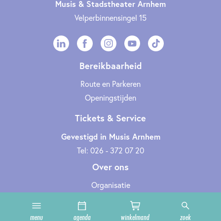
Musis & Stadstheater Arnhem
Velperbinnensingel 15
Bereikbaarheid
Route en Parkeren
Openingstijden
Tickets & Service
Gevestigd in Musis Arnhem
Tel: 026 - 372 07 20
Over ons
Organisatie
Werken bij
Cultuurclub
menu
agenda
winkelmand
zoek