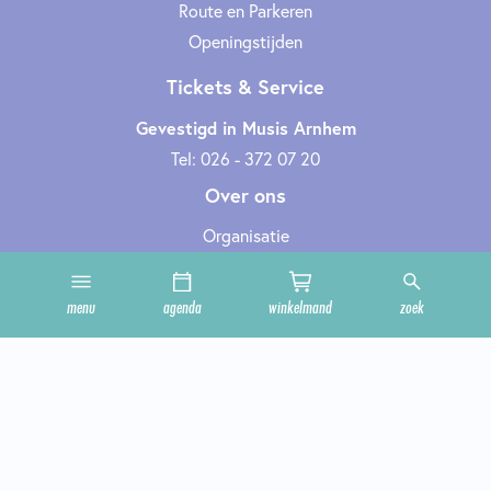
Route en Parkeren
Openingstijden
Tickets & Service
Gevestigd in Musis Arnhem
Tel: 026 - 372 07 20
Over ons
Organisatie
Werken bij
Cultuurclub
menu
agenda
winkelmand
zoek
Zakelijk
Technische informatie
Privacy en cookies
Steun ons
Onze zalen
Contact