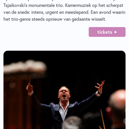
Tsjaikovski’s monumentale trio. Kamermuziek op het scherpst
van de snede: intens, urgent en meeslepend. Een avond waarin
het trio-genre steeds opnieuw van gedaante wisselt.
tickets