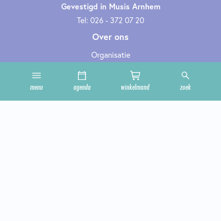
Gevestigd in Musis Arnhem
Tel: 026 - 372 07 20
Over ons
Organisatie
Werken bij
Cultuurclub
menu
agenda
winkelmand
zoek
Zakelijk
Technische informatie
Privacy en cookies
Steun ons
Onze zalen
Contact
Geef cultuur cadeau
Cadeaubon bestellen