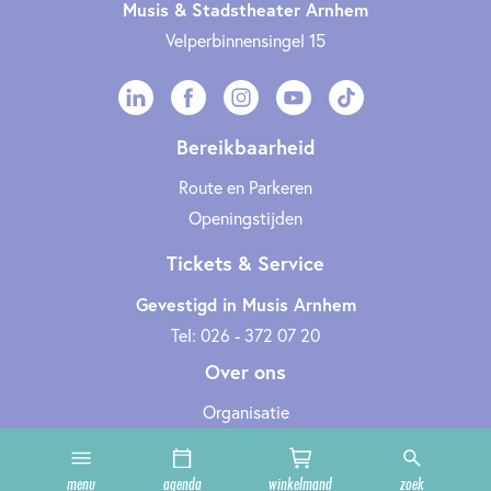
Musis & Stadstheater Arnhem
Velperbinnensingel 15
Bereikbaarheid
Route en Parkeren
Openingstijden
Tickets & Service
Gevestigd in Musis Arnhem
Tel: 026 - 372 07 20
Over ons
Organisatie
Werken bij
Cultuurclub
menu
agenda
winkelmand
zoek