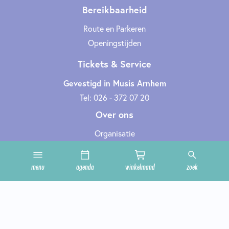
Bereikbaarheid
Route en Parkeren
Openingstijden
Tickets & Service
Gevestigd in Musis Arnhem
Tel: 026 - 372 07 20
Over ons
Organisatie
Werken bij
Cultuurclub
menu
agenda
winkelmand
zoek
Zakelijk
Technische informatie
Privacy en cookies
Steun ons