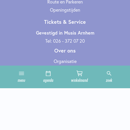
Route en Parkeren
Openingstijden
Tickets & Service
Gevestigd in Musis Arnhem
Tel: 026 - 372 07 20
Over ons
Organisatie
Werken bij
Cultuurclub
menu
agenda
winkelmand
zoek
Zakelijk
Technische informatie
Privacy en cookies
Steun ons
Onze zalen
Contact